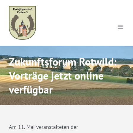
Skip
to
content
Zukunftsforum Rotwild:
Vorträge jetzt online
verfügbar
Am 11. Mai veranstalteten der