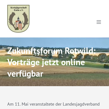
Skip
to
content
Zukunftsforum Rotwild:
Vorträge jetzt online
verfügbar
Am 11. Mai veranstaltete der Landesjagdverband