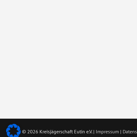
©
2026 Kreisjägerschaft Eutin e.V. |
Impressum
|
Datens