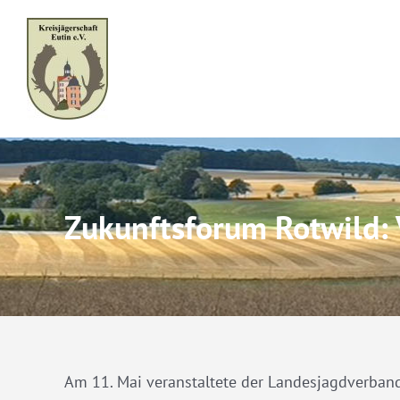
Skip
to
content
Zukunftsforum Rotwild: V
Am 11. Mai veranstaltete der Landesjagdverban