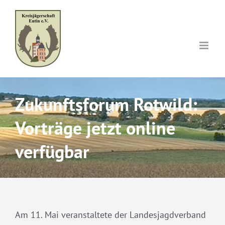
Skip
to
content
Zukunftsforum Rotwild:
Vorträge jetzt online
verfügbar
Am 11. Mai veranstaltete der Landesjagdverband