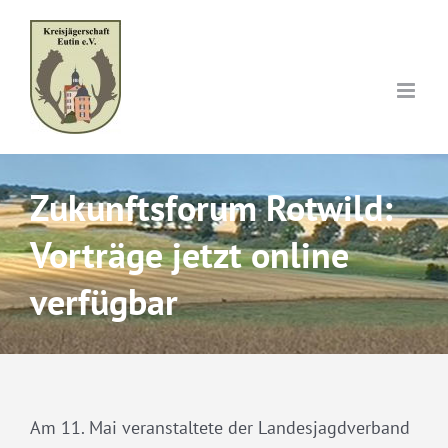
Skip
to
content
Zukunftsforum Rotwild:
Vorträge jetzt online
verfügbar
Am 11. Mai veranstaltete der Landesjagdverband