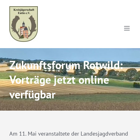
Skip
to
content
Zukunftsforum Rotwild:
Vorträge jetzt online
verfügbar
Am 11. Mai veranstaltete der Landesjagdverband