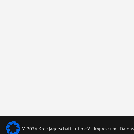
©
2026 Kreisjägerschaft Eutin e.V. |
Impressum
|
Datens