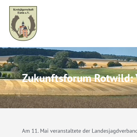
Skip
to
content
Zukunftsforum Rotwild: V
Am 11. Mai veranstaltete der Landesjagdverban