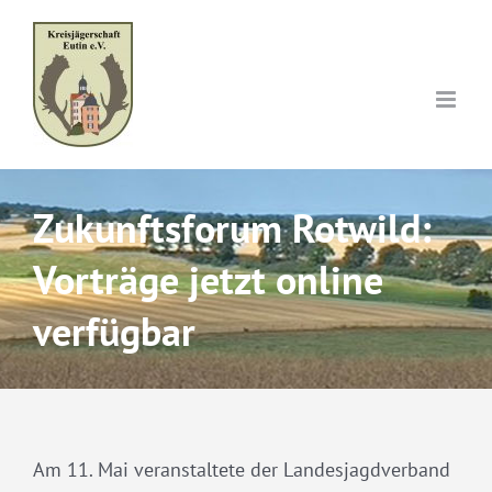
Skip
to
content
Zukunftsforum Rotwild:
Vorträge jetzt online
verfügbar
Am 11. Mai veranstaltete der Landesjagdverband