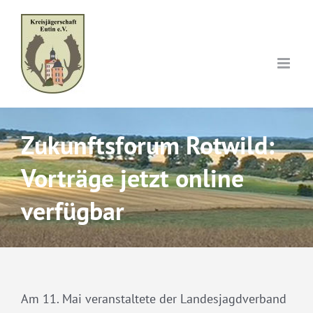
Skip
to
content
Zukunftsforum Rotwild:
Vorträge jetzt online
verfügbar
Am 11. Mai veranstaltete der Landesjagdverband