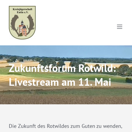
Skip
to
content
Zukunftsforum Rotwild:
Livestream am 11. Mai
Die Zukunft des Rotwildes zum Guten zu wenden,