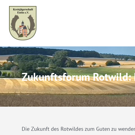
Skip
to
content
Zukunftsforum Rotwild:
Die Zukunft des Rotwildes zum Guten zu wenden,