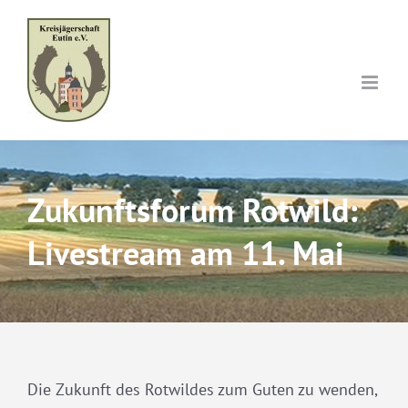
Skip
to
content
Zukunftsforum Rotwild:
Livestream am 11. Mai
Die Zukunft des Rotwildes zum Guten zu wenden,