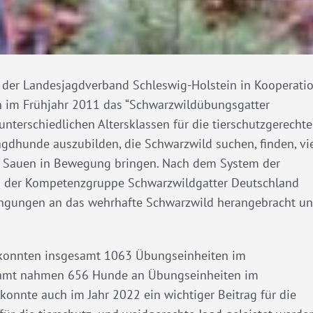
der Landesjagdverband Schleswig-Holstein in Kooperati
n im Frühjahr 2011 das “Schwarzwildübungsgatter
unterschiedlichen Altersklassen für die tierschutzgerechte
Jagdhunde auszubilden, die Schwarzwild suchen, finden, vi
die Sauen in Bewegung bringen. Nach dem System der
en der Kompetenzgruppe Schwarzwildgatter Deutschland
ingungen an das wehrhafte Schwarzwild herangebracht u
o konnten insgesamt 1063 Übungseinheiten im
esamt nahmen 656 Hunde an Übungseinheiten im
konnte auch im Jahr 2022 ein wichtiger Beitrag für die