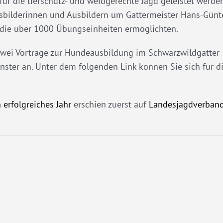
r die tierschutz- und weidgerechte Jagd geleistet werden
usbilderinnen und Ausbildern um Gattermeister Hans-Günt
z die über 1000 Übungseinheiten ermöglichten.
 zwei Vorträge zur Hundeausbildung im Schwarzwildgatter
ter an. Unter dem folgenden Link können Sie sich für d
 erfolgreiches Jahr
erschien zuerst auf
Landesjagdverban