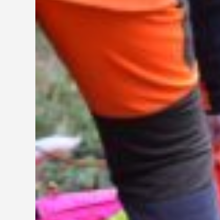
grösseres
Bild