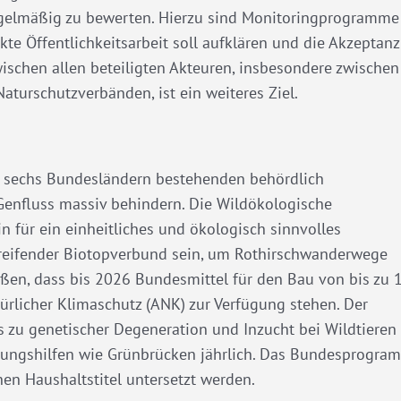
egelmäßig zu bewerten. Hierzu sind Monitoringprogramme
te Öffentlichkeitsarbeit soll aufklären und die Akzeptanz
ischen allen beteiligten Akteuren, insbesondere zwischen
aturschutzverbänden, ist ein weiteres Ziel.
in sechs Bundesländern bestehenden behördlich
 Genfluss massiv behindern. Die Wildökologische
 für ein einheitliches und ökologisch sinnvolles
reifender Biotopverbund sein, um Rothirschwanderwege
üßen, dass bis 2026 Bundesmittel für den Bau von bis zu 
rlicher Klimaschutz (ANK) zur Verfügung stehen. Der
its zu genetischer Degeneration und Inzucht bei Wildtieren
rungshilfen wie Grünbrücken jährlich. Das Bundesprogra
n Haushaltstitel untersetzt werden.