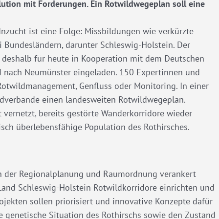
ution mit Forderungen. Ein Rotwildwegeplan soll eine
 Inzucht ist eine Folge: Missbildungen wie verkürzte
ei Bundesländern, darunter Schleswig-Holstein. Der
t deshalb für heute in Kooperation mit dem Deutschen
d nach Neumünster eingeladen. 150 Expertinnen und
Rotwildmanagement, Genfluss oder Monitoring. In einer
gdverbände einen landesweiten Rotwildwegeplan.
 vernetzt, bereits gestörte Wanderkorridore wieder
tisch überlebensfähige Population des Rothirsches.
in der Regionalplanung und Raumordnung verankert
nd Schleswig-Holstein Rotwildkorridore einrichten und
jekten sollen priorisiert und innovative Konzepte dafür
e genetische Situation des Rothirschs sowie den Zustand