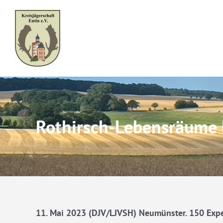
Skip
to
content
Rothirsch-Lebensräume 
11. Mai 2023 (DJV/LJVSH) Neumünster. 150 Exper