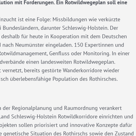
ution mit Forderungen. Ein Rotwildwegeplan soll eine
 Inzucht ist eine Folge: Missbildungen wie verkürzte
ei Bundesländern, darunter Schleswig-Holstein. Der
t deshalb für heute in Kooperation mit dem Deutschen
d nach Neumünster eingeladen. 150 Expertinnen und
Rotwildmanagement, Genfluss oder Monitoring. In einer
gdverbände einen landesweiten Rotwildwegeplan.
 vernetzt, bereits gestörte Wanderkorridore wieder
tisch überlebensfähige Population des Rothirsches.
in der Regionalplanung und Raumordnung verankert
nd Schleswig-Holstein Rotwildkorridore einrichten und
jekten sollen priorisiert und innovative Konzepte dafür
e genetische Situation des Rothirschs sowie den Zustand