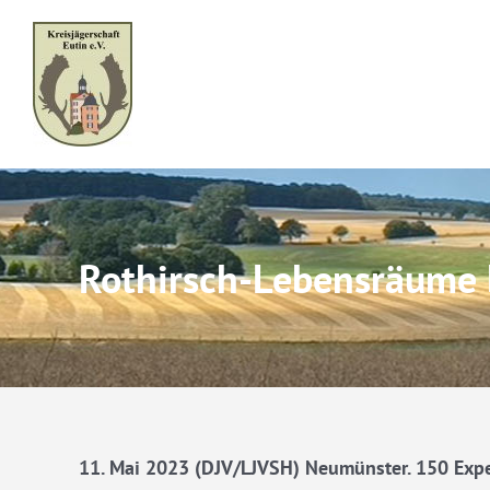
Skip
to
content
Rothirsch-Lebensräume 
11. Mai 2023 (DJV/LJVSH) Neumünster. 150 Exper