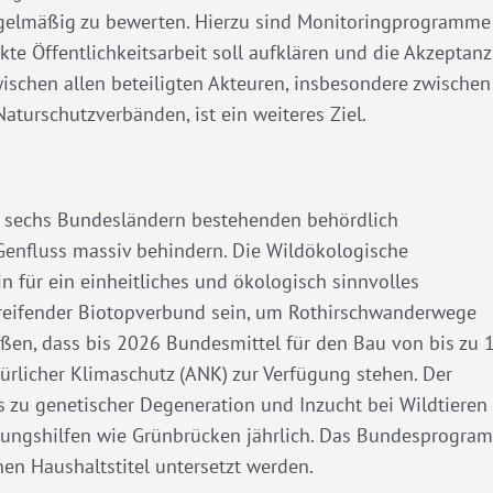
egelmäßig zu bewerten. Hierzu sind Monitoringprogramme
te Öffentlichkeitsarbeit soll aufklären und die Akzeptanz
ischen allen beteiligten Akteuren, insbesondere zwischen
aturschutzverbänden, ist ein weiteres Ziel.
in sechs Bundesländern bestehenden behördlich
 Genfluss massiv behindern. Die Wildökologische
 für ein einheitliches und ökologisch sinnvolles
reifender Biotopverbund sein, um Rothirschwanderwege
üßen, dass bis 2026 Bundesmittel für den Bau von bis zu 
rlicher Klimaschutz (ANK) zur Verfügung stehen. Der
its zu genetischer Degeneration und Inzucht bei Wildtieren
rungshilfen wie Grünbrücken jährlich. Das Bundesprogra
n Haushaltstitel untersetzt werden.