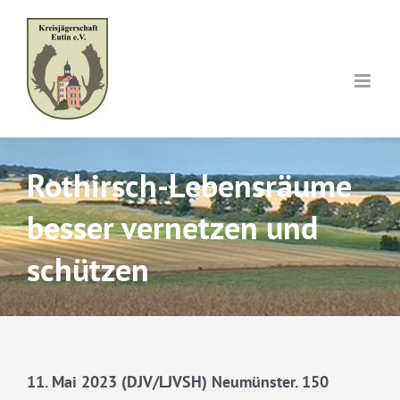
Skip
to
content
Rothirsch-Lebensräume
besser vernetzen und
schützen
11. Mai 2023 (DJV/LJVSH) Neumünster. 150