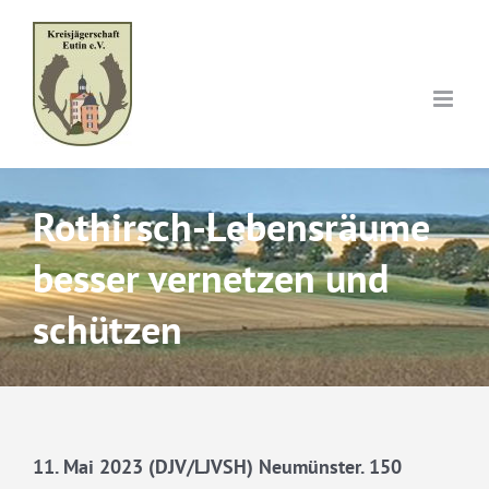
Skip
to
content
Rothirsch-Lebensräume
besser vernetzen und
schützen
11. Mai 2023 (DJV/LJVSH) Neumünster. 150