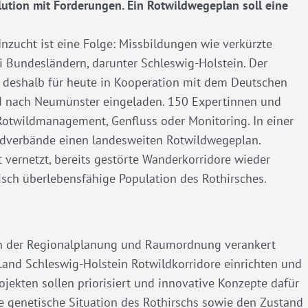
ution mit Forderungen. Ein Rotwildwegeplan soll eine
 Inzucht ist eine Folge: Missbildungen wie verkürzte
ei Bundesländern, darunter Schleswig-Holstein. Der
t deshalb für heute in Kooperation mit dem Deutschen
d nach Neumünster eingeladen. 150 Expertinnen und
Rotwildmanagement, Genfluss oder Monitoring. In einer
gdverbände einen landesweiten Rotwildwegeplan.
 vernetzt, bereits gestörte Wanderkorridore wieder
tisch überlebensfähige Population des Rothirsches.
in der Regionalplanung und Raumordnung verankert
nd Schleswig-Holstein Rotwildkorridore einrichten und
jekten sollen priorisiert und innovative Konzepte dafür
e genetische Situation des Rothirschs sowie den Zustand