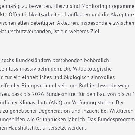
egelmäßig zu bewerten. Hierzu sind Monitoringprogramme
te Öffentlichkeitsarbeit soll aufklären und die Akzeptanz
ischen allen beteiligten Akteuren, insbesondere zwischen
aturschutzverbänden, ist ein weiteres Ziel.
in sechs Bundesländern bestehenden behördlich
 Genfluss massiv behindern. Die Wildökologische
 für ein einheitliches und ökologisch sinnvolles
reifender Biotopverbund sein, um Rothirschwanderwege
üßen, dass bis 2026 Bundesmittel für den Bau von bis zu 
rlicher Klimaschutz (ANK) zur Verfügung stehen. Der
its zu genetischer Degeneration und Inzucht bei Wildtieren
rungshilfen wie Grünbrücken jährlich. Das Bundesprogra
n Haushaltstitel untersetzt werden.