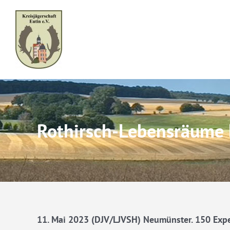
Skip
to
content
Rothirsch-Lebensräume 
11. Mai 2023 (DJV/LJVSH) Neumünster. 150 Exper