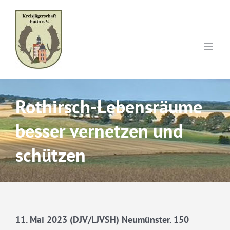
Skip
to
content
Rothirsch-Lebensräume
besser vernetzen und
schützen
11. Mai 2023 (DJV/LJVSH) Neumünster. 150