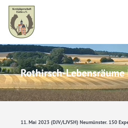
Skip
to
content
Rothirsch-Lebensräume 
11. Mai 2023 (DJV/LJVSH) Neumünster. 150 Exper