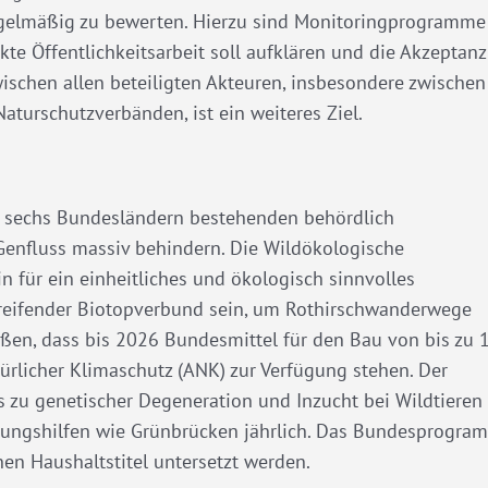
egelmäßig zu bewerten. Hierzu sind Monitoringprogramme
te Öffentlichkeitsarbeit soll aufklären und die Akzeptanz
ischen allen beteiligten Akteuren, insbesondere zwischen
aturschutzverbänden, ist ein weiteres Ziel.
in sechs Bundesländern bestehenden behördlich
 Genfluss massiv behindern. Die Wildökologische
 für ein einheitliches und ökologisch sinnvolles
reifender Biotopverbund sein, um Rothirschwanderwege
üßen, dass bis 2026 Bundesmittel für den Bau von bis zu 
rlicher Klimaschutz (ANK) zur Verfügung stehen. Der
its zu genetischer Degeneration und Inzucht bei Wildtieren
rungshilfen wie Grünbrücken jährlich. Das Bundesprogra
n Haushaltstitel untersetzt werden.