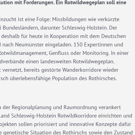
ution mit Forderungen. Ein Rotwildwegeplan soll eine
 Inzucht ist eine Folge: Missbildungen wie verkürzte
ei Bundesländern, darunter Schleswig-Holstein. Der
t deshalb für heute in Kooperation mit dem Deutschen
d nach Neumünster eingeladen. 150 Expertinnen und
Rotwildmanagement, Genfluss oder Monitoring. In einer
gdverbände einen landesweiten Rotwildwegeplan.
 vernetzt, bereits gestörte Wanderkorridore wieder
tisch überlebensfähige Population des Rothirsches.
in der Regionalplanung und Raumordnung verankert
nd Schleswig-Holstein Rotwildkorridore einrichten und
jekten sollen priorisiert und innovative Konzepte dafür
e genetische Situation des Rothirschs sowie den Zustand