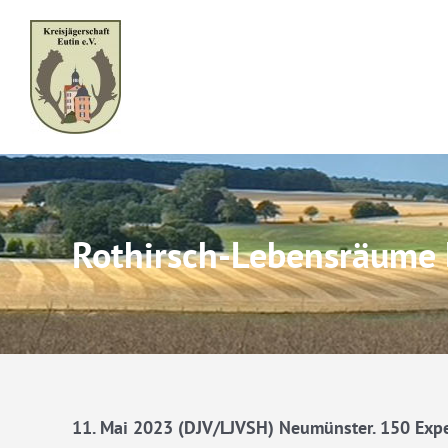
Skip
to
content
Rothirsch-Lebensräume 
11. Mai 2023 (DJV/LJVSH) Neumünster. 150 Exper