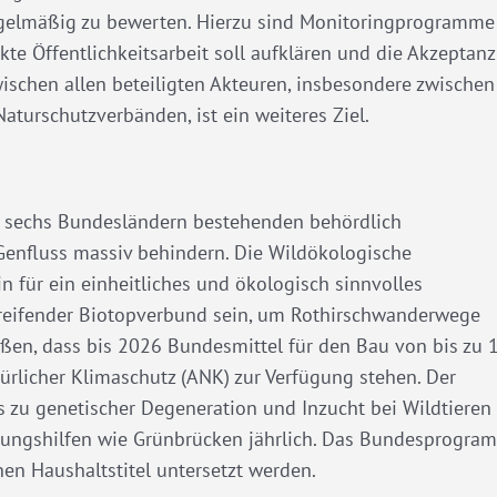
egelmäßig zu bewerten. Hierzu sind Monitoringprogramme
te Öffentlichkeitsarbeit soll aufklären und die Akzeptanz
ischen allen beteiligten Akteuren, insbesondere zwischen
aturschutzverbänden, ist ein weiteres Ziel.
in sechs Bundesländern bestehenden behördlich
 Genfluss massiv behindern. Die Wildökologische
 für ein einheitliches und ökologisch sinnvolles
reifender Biotopverbund sein, um Rothirschwanderwege
üßen, dass bis 2026 Bundesmittel für den Bau von bis zu 
rlicher Klimaschutz (ANK) zur Verfügung stehen. Der
its zu genetischer Degeneration und Inzucht bei Wildtieren
rungshilfen wie Grünbrücken jährlich. Das Bundesprogra
n Haushaltstitel untersetzt werden.