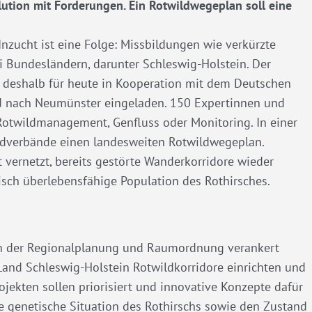
ution mit Forderungen. Ein Rotwildwegeplan soll eine
 Inzucht ist eine Folge: Missbildungen wie verkürzte
ei Bundesländern, darunter Schleswig-Holstein. Der
t deshalb für heute in Kooperation mit dem Deutschen
d nach Neumünster eingeladen. 150 Expertinnen und
Rotwildmanagement, Genfluss oder Monitoring. In einer
gdverbände einen landesweiten Rotwildwegeplan.
 vernetzt, bereits gestörte Wanderkorridore wieder
tisch überlebensfähige Population des Rothirsches.
in der Regionalplanung und Raumordnung verankert
nd Schleswig-Holstein Rotwildkorridore einrichten und
jekten sollen priorisiert und innovative Konzepte dafür
e genetische Situation des Rothirschs sowie den Zustand