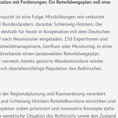
ution mit Forderungen. Ein Rotwildwegeplan soll eine
 Inzucht ist eine Folge: Missbildungen wie verkürzte
ei Bundesländern, darunter Schleswig-Holstein. Der
t deshalb für heute in Kooperation mit dem Deutschen
d nach Neumünster eingeladen. 150 Expertinnen und
Rotwildmanagement, Genfluss oder Monitoring. In einer
gdverbände einen landesweiten Rotwildwegeplan.
 vernetzt, bereits gestörte Wanderkorridore wieder
tisch überlebensfähige Population des Rothirsches.
in der Regionalplanung und Raumordnung verankert
nd Schleswig-Holstein Rotwildkorridore einrichten und
jekten sollen priorisiert und innovative Konzepte dafür
e genetische Situation des Rothirschs sowie den Zustand