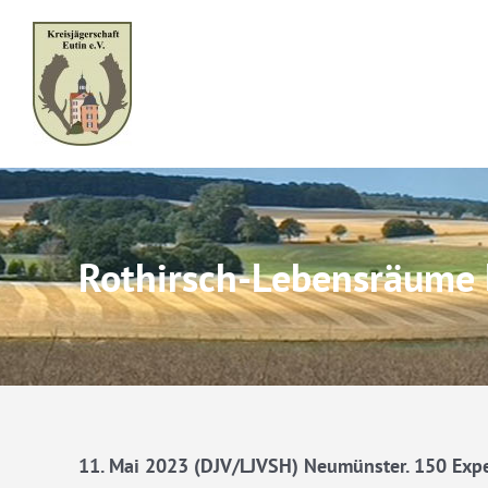
Skip
to
content
Rothirsch-Lebensräume 
11. Mai 2023 (DJV/LJVSH) Neumünster. 150 Exper