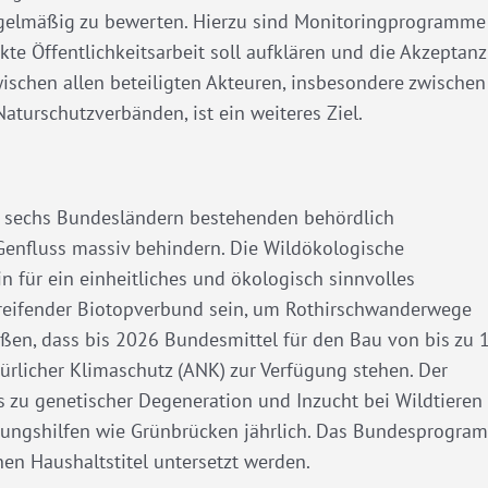
egelmäßig zu bewerten. Hierzu sind Monitoringprogramme
te Öffentlichkeitsarbeit soll aufklären und die Akzeptanz
ischen allen beteiligten Akteuren, insbesondere zwischen
aturschutzverbänden, ist ein weiteres Ziel.
in sechs Bundesländern bestehenden behördlich
 Genfluss massiv behindern. Die Wildökologische
 für ein einheitliches und ökologisch sinnvolles
reifender Biotopverbund sein, um Rothirschwanderwege
üßen, dass bis 2026 Bundesmittel für den Bau von bis zu 
rlicher Klimaschutz (ANK) zur Verfügung stehen. Der
its zu genetischer Degeneration und Inzucht bei Wildtieren
rungshilfen wie Grünbrücken jährlich. Das Bundesprogra
n Haushaltstitel untersetzt werden.