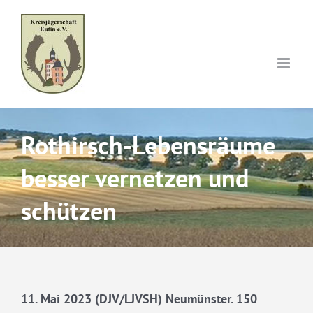
Skip
to
content
Rothirsch-Lebensräume
besser vernetzen und
schützen
11. Mai 2023 (DJV/LJVSH) Neumünster. 150