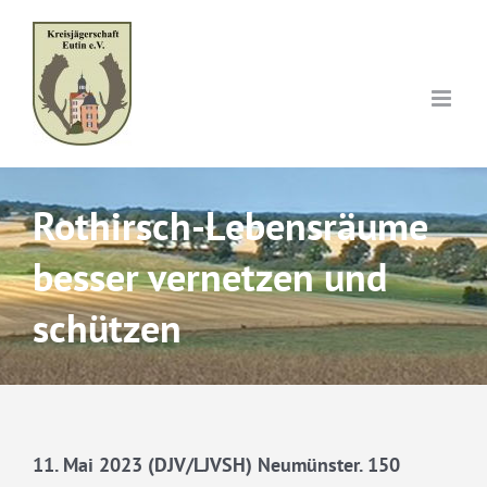
Skip
to
content
Rothirsch-Lebensräume
besser vernetzen und
schützen
11. Mai 2023 (DJV/LJVSH) Neumünster. 150