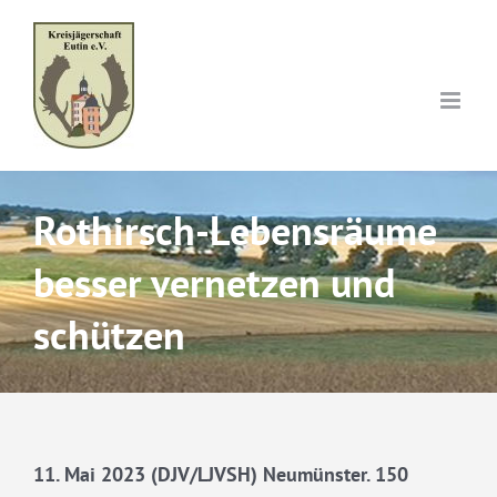
Skip
to
content
Rothirsch-Lebensräume
besser vernetzen und
schützen
11. Mai 2023 (DJV/LJVSH) Neumünster. 150