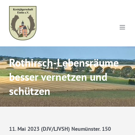
Skip
to
content
Rothirsch-Lebensräume
besser vernetzen und
schützen
11. Mai 2023 (DJV/LJVSH) Neumünster. 150