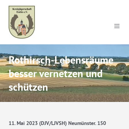
Skip
to
content
Rothirsch-Lebensräume
besser vernetzen und
schützen
11. Mai 2023 (DJV/LJVSH) Neumünster. 150