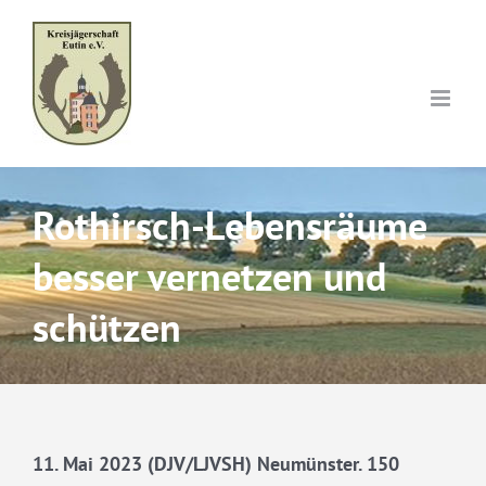
Skip
to
content
Rothirsch-Lebensräume
besser vernetzen und
schützen
11. Mai 2023 (DJV/LJVSH) Neumünster. 150