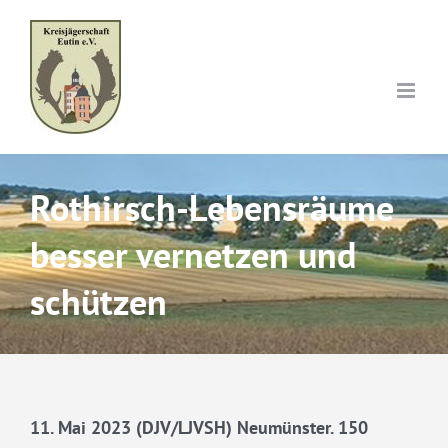
Skip
to
content
Rothirsch-Lebensräume
besser vernetzen und
schützen
11. Mai 2023 (DJV/LJVSH) Neumünster. 150