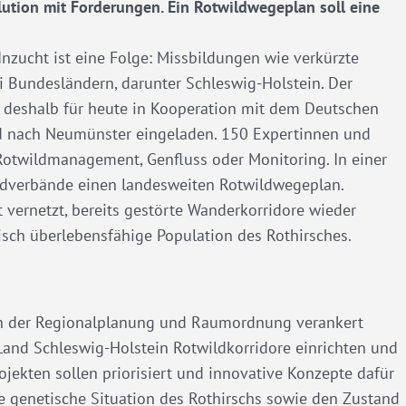
ution mit Forderungen. Ein Rotwildwegeplan soll eine
 Inzucht ist eine Folge: Missbildungen wie verkürzte
ei Bundesländern, darunter Schleswig-Holstein. Der
t deshalb für heute in Kooperation mit dem Deutschen
d nach Neumünster eingeladen. 150 Expertinnen und
Rotwildmanagement, Genfluss oder Monitoring. In einer
gdverbände einen landesweiten Rotwildwegeplan.
 vernetzt, bereits gestörte Wanderkorridore wieder
tisch überlebensfähige Population des Rothirsches.
in der Regionalplanung und Raumordnung verankert
nd Schleswig-Holstein Rotwildkorridore einrichten und
jekten sollen priorisiert und innovative Konzepte dafür
e genetische Situation des Rothirschs sowie den Zustand