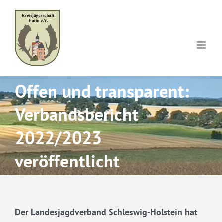
Skip
to
content
Offen und transparent:
Verbandsbericht
2022/2023
veröffentlicht
Der Landesjagdverband Schleswig-Holstein hat