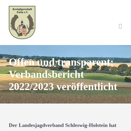
Skip
to
content
Offen und transparent:
Verbandsbericht
2022/2023 veröffentlicht
Der Landesjagdverband Schleswig-Holstein hat