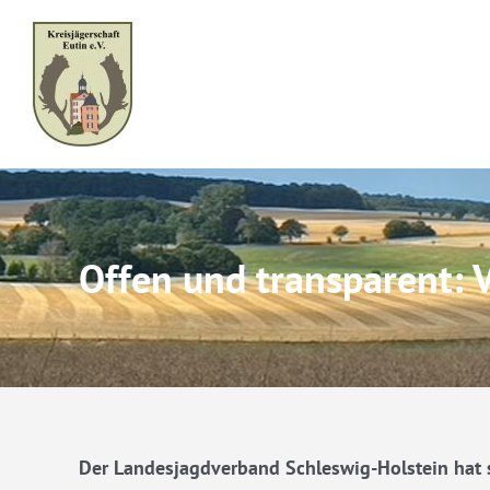
Skip
to
content
Offen und transparent: 
Der Landesjagdverband Schleswig-Holstein hat s