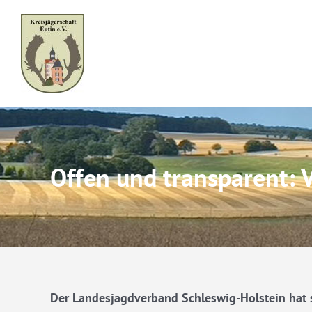
Skip
to
content
Offen und transparent: 
Der Landesjagdverband Schleswig-Holstein hat s