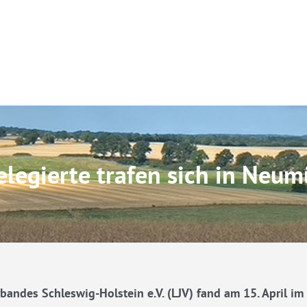
legierte trafen sich in Neum
ndes Schleswig-Holstein e.V. (LJV) fand am 15. April im