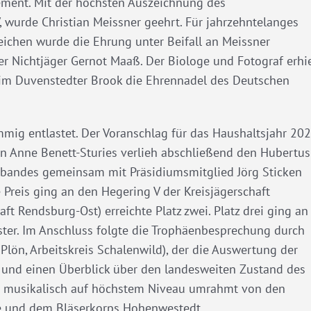
ment. Mit der höchsten Auszeichnung des
wurde Christian Meissner geehrt. Für jahrzehntelanges
ichen wurde die Ehrung unter Beifall an Meissner
er Nichtjäger Gernot Maaß. Der Biologe und Fotograf erhie
 im Duvenstedter Brook die Ehrennadel des Deutschen
mmig entlastet. Der Voranschlag für das Haushaltsjahr 20
 Anne Benett-Sturies verlieh abschließend den Hubertus
erbandes gemeinsam mit Präsidiumsmitglied Jörg Sticken
Preis ging an den Hegering V der Kreisjägerschaft
t Rendsburg-Ost) erreichte Platz zwei. Platz drei ging an
ster. Im Anschluss folgte die Trophäenbesprechung durch
lön, Arbeitskreis Schalenwild), der die Auswertung der
und einen Überblick über den landesweiten Zustand des
de musikalisch auf höchstem Niveau umrahmt von den
e und dem Bläserkorps Hohenwestedt.