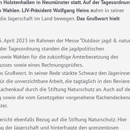
 Holstenhallen in Neumünster statt. Auf der Tagesordnu
 Wahlen. LJV-Präsident Wolfgang Heins n
ahm in seiner
 die Jägerschaft im Land bewegen.
Das Grußwort hielt
. April 2023 im Rahmen der Messe “Outdoor jagd & natur
 der Tagesordnung standen die jagdpolitischen
owie Wahlen für die zukünftige Ämterbesetzung des
husses sowie eines Rechnungsprüfers.
s Grußwort. In seiner Rede stärkte Schwarz den Jägerinne
 die unverzichtbare Arbeit, die tagtäglich in den Revier
Flächenkauf durch die Stiftung Naturschutz an. Auch auf d
ung sowie die vom Gesetzgeber vorgesehene flächendecken
ter.
icht ebenfalls Bezug auf die Stiftung Naturschutz. Hier
ng der Jägerschaft und hinterfragte den grenzenlosen