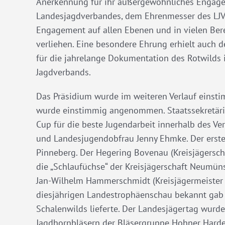
Anerkennung für ihr außergewöhnliches Engage
Landesjagdverbandes, dem Ehrenmesser des LJV, 
Engagement auf allen Ebenen und in vielen Bere
verliehen. Eine besondere Ehrung erhielt auch d
für die jahrelange Dokumentation des Rotwilds
Jagdverbands.
Das Präsidium wurde im weiteren Verlauf einsti
wurde einstimmig angenommen. Staatssekretärin
Cup für die beste Jugendarbeit innerhalb des V
und Landesjugendobfrau Jenny Ehmke. Der erste 
Pinneberg. Der Hegering Bovenau (Kreisjägerschaf
die „Schlaufüchse“ der Kreisjägerschaft Neumün
Jan-Wilhelm Hammerschmidt (Kreisjägermeister P
diesjährigen Landestrophäenschau bekannt gab 
Schalenwilds lieferte. Der Landesjägertag wur
Jagdhornbläsern der Bläsergruppe Hohner Hard