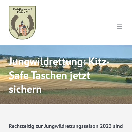
Skip
to
content
Jungwildrettung: Kitz-
Safe Taschen jetzt
sichern
Rechtzeitig zur Jungwildrettungssaison 2023 sind