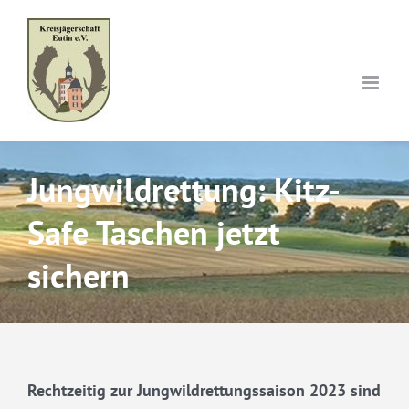
Skip
to
content
Jungwildrettung: Kitz-
Safe Taschen jetzt
sichern
Rechtzeitig zur Jungwildrettungssaison 2023 sind