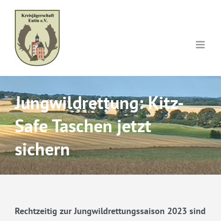
Skip
to
content
Jungwildrettung: Kitz-
Safe Taschen jetzt
sichern
Rechtzeitig zur Jungwildrettungssaison 2023 sind