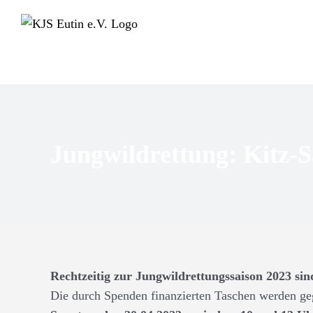
Skip
to
content
Jungwildrettung: Kitz-Sa
Rechtzeitig zur Jungwildrettungssaison 2023 sin
Die durch Spenden finanzierten Taschen werden ge