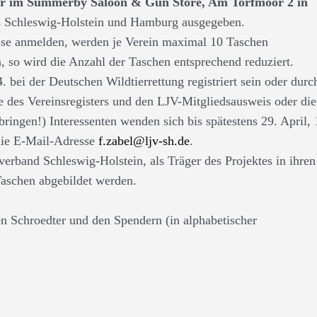
Uhr im Summerby Saloon & Gun Store, Am Torfmoor 2 in
s Schleswig-Holstein und Hamburg ausgegeben.
esse anmelden, werden je Verein maximal 10 Taschen
 so wird die Anzahl der Taschen entsprechend reduziert.
. bei der Deutschen Wildtierrettung registriert sein oder durc
e des Vereinsregisters und den LJV-Mitgliedsausweis oder die
ringen!) Interessenten wenden sich bis spätestens 29. April, 
die E-Mail-Adresse
f.zabel@ljv-sh.de
.
rband Schleswig-Holstein, als Träger des Projektes in ihren
Taschen abgebildet werden.
en Schroedter und den Spendern (in alphabetischer