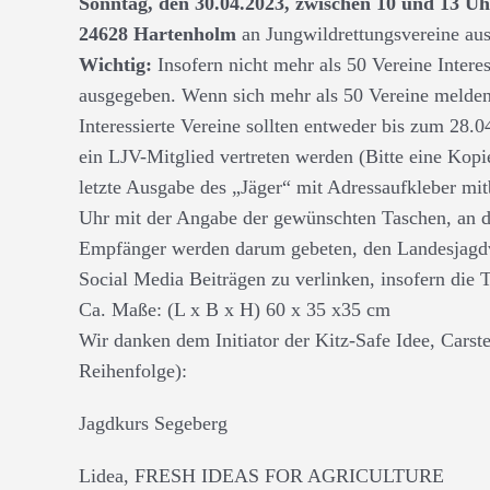
Sonntag, den 30.04.2023, zwischen 10 und 13 
24628 Hartenholm
an Jungwildrettungsvereine au
Wichtig:
Insofern nicht mehr als 50 Vereine Inter
ausgegeben. Wenn sich mehr als 50 Vereine melden,
Interessierte Vereine sollten entweder bis zum 28.04
ein LJV-Mitglied vertreten werden (Bitte eine Kopi
letzte Ausgabe des „Jäger“ mit Adressaufkleber mitb
Uhr mit der Angabe der gewünschten Taschen, an 
Empfänger werden darum gebeten, den Landesjagdve
Social Media Beiträgen zu verlinken, insofern die 
Ca. Maße: (L x B x H) 60 x 35 x35 cm
Wir danken dem Initiator der Kitz-Safe Idee, Carst
Reihenfolge):
Jagdkurs Segeberg
Lidea, FRESH IDEAS FOR AGRICULTURE