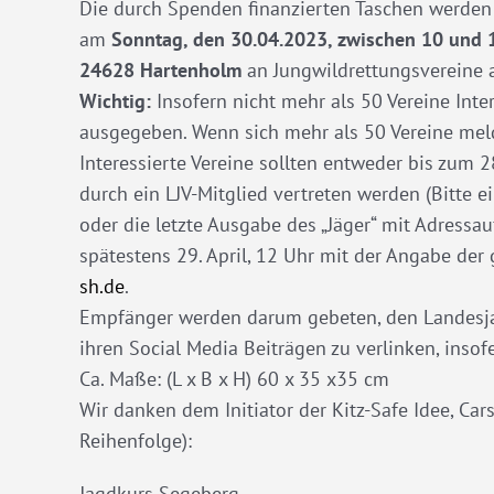
Die durch Spenden finanzierten Taschen werden
am
Sonntag, den 30.04.2023, zwischen 10 und 
24628 Hartenholm
an Jungwildrettungsvereine
Wichtig:
Insofern nicht mehr als 50 Vereine Int
ausgegeben. Wenn sich mehr als 50 Vereine meld
Interessierte Vereine sollten entweder bis zum 2
durch ein LJV-Mitglied vertreten werden (Bitte 
oder die letzte Ausgabe des „Jäger“ mit Adressa
spätestens 29. April, 12 Uhr mit der Angabe de
sh.de
.
Empfänger werden darum gebeten, den Landesjag
ihren Social Media Beiträgen zu verlinken, inso
Ca. Maße: (L x B x H) 60 x 35 x35 cm
Wir danken dem Initiator der Kitz-Safe Idee, Ca
Reihenfolge):
Jagdkurs Segeberg