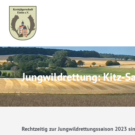
Skip
to
content
Jungwildrettung: Kitz-Sa
Rechtzeitig zur Jungwildrettungssaison 2023 sin