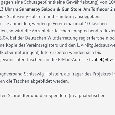
 gegen eine Schutzgebühr (keine Gewährleistung) von 10
13 Uhr im Summerby Saloon & Gun Store, Am Torfmoor 2 
 aus Schleswig-Holstein und Hamburg ausgegeben.
eresse anmelden, werden je Verein maximal 10 Taschen
en, so wird die Anzahl der Taschen entsprechend reduzier
8.04. bei der Deutschen Wildtierrettung registriert sein od
eine Kopie des Vereinsregisters und den LJV-Mitgliedsauswe
ufkleber mitbringen!) Interessenten wenden sich bis
r gewünschten Taschen, an die E-Mail-Adresse
f.zabel@ljv-
dverband Schleswig-Holstein, als Träger des Projektes i
fern die Taschen abgebildet werden.
rsten Schroedter und den Spendern (in alphabetischer