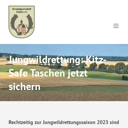
Skip
to
content
Jungwildrettung: Kitz-
Safe Taschen jetzt
sichern
Rechtzeitig zur Jungwildrettungssaison 2023 sind