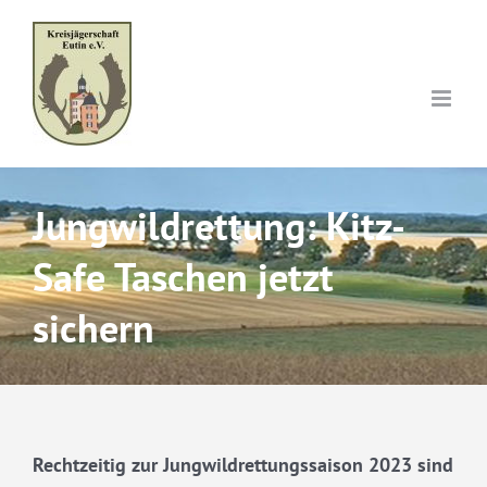
Skip
to
content
Jungwildrettung: Kitz-
Safe Taschen jetzt
sichern
Rechtzeitig zur Jungwildrettungssaison 2023 sind