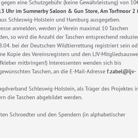
 gegen eine Schutzgebühr (keine Gewährleistung) von 10
13 Uhr im Summerby Saloon & Gun Store, Am Torfmoor 2 
 aus Schleswig-Holstein und Hamburg ausgegeben.
eresse anmelden, werden je Verein maximal 10 Taschen
en, so wird die Anzahl der Taschen entsprechend reduzier
8.04. bei der Deutschen Wildtierrettung registriert sein od
eine Kopie des Vereinsregisters und den LJV-Mitgliedsauswe
ufkleber mitbringen!) Interessenten wenden sich bis
r gewünschten Taschen, an die E-Mail-Adresse
f.zabel@ljv-
dverband Schleswig-Holstein, als Träger des Projektes i
fern die Taschen abgebildet werden.
rsten Schroedter und den Spendern (in alphabetischer