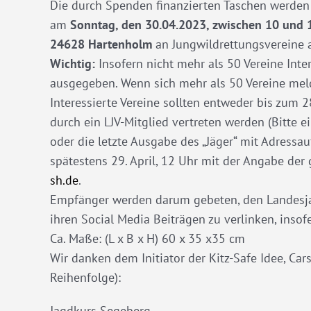
Die durch Spenden finanzierten Taschen werden
am
Sonntag, den 30.04.2023, zwischen 10 und 
24628 Hartenholm
an Jungwildrettungsvereine
Wichtig:
Insofern nicht mehr als 50 Vereine Int
ausgegeben. Wenn sich mehr als 50 Vereine meld
Interessierte Vereine sollten entweder bis zum 2
durch ein LJV-Mitglied vertreten werden (Bitte 
oder die letzte Ausgabe des „Jäger“ mit Adressa
spätestens 29. April, 12 Uhr mit der Angabe de
sh.de
.
Empfänger werden darum gebeten, den Landesjag
ihren Social Media Beiträgen zu verlinken, inso
Ca. Maße: (L x B x H) 60 x 35 x35 cm
Wir danken dem Initiator der Kitz-Safe Idee, Ca
Reihenfolge):
Jagdkurs Segeberg