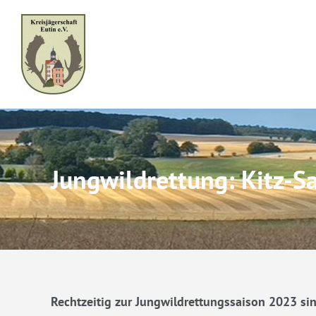
Skip
to
content
Jungwildrettung: Kitz-Sa
Rechtzeitig zur Jungwildrettungssaison 2023 sin