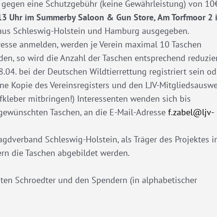
 gegen eine Schutzgebühr (keine Gewährleistung) von 10
13 Uhr im Summerby Saloon & Gun Store, Am Torfmoor 2 
 aus Schleswig-Holstein und Hamburg ausgegeben.
eresse anmelden, werden je Verein maximal 10 Taschen
en, so wird die Anzahl der Taschen entsprechend reduzier
8.04. bei der Deutschen Wildtierrettung registriert sein od
eine Kopie des Vereinsregisters und den LJV-Mitgliedsauswe
ufkleber mitbringen!) Interessenten wenden sich bis
r gewünschten Taschen, an die E-Mail-Adresse
f.zabel@ljv-
dverband Schleswig-Holstein, als Träger des Projektes i
fern die Taschen abgebildet werden.
rsten Schroedter und den Spendern (in alphabetischer