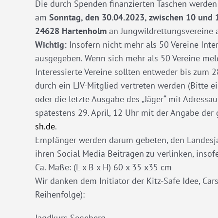
Die durch Spenden finanzierten Taschen werden
am
Sonntag, den 30.04.2023, zwischen 10 und 
24628 Hartenholm
an Jungwildrettungsvereine
Wichtig:
Insofern nicht mehr als 50 Vereine Int
ausgegeben. Wenn sich mehr als 50 Vereine meld
Interessierte Vereine sollten entweder bis zum 2
durch ein LJV-Mitglied vertreten werden (Bitte 
oder die letzte Ausgabe des „Jäger“ mit Adressa
spätestens 29. April, 12 Uhr mit der Angabe de
sh.de
.
Empfänger werden darum gebeten, den Landesjag
ihren Social Media Beiträgen zu verlinken, inso
Ca. Maße: (L x B x H) 60 x 35 x35 cm
Wir danken dem Initiator der Kitz-Safe Idee, Ca
Reihenfolge):
Jagdkurs Segeberg