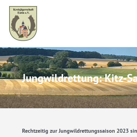
Skip
to
content
Jungwildrettung: Kitz-Sa
Rechtzeitig zur Jungwildrettungssaison 2023 sin