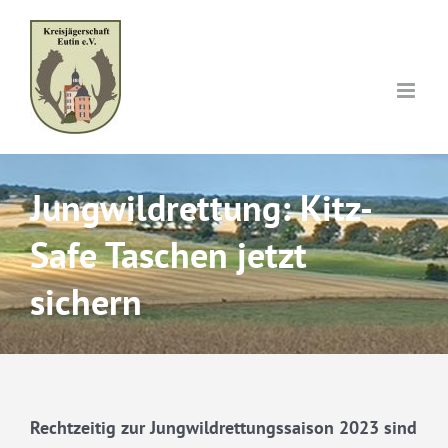
Skip
to
content
Jungwildrettung: Kitz-
Safe Taschen jetzt
sichern
Rechtzeitig zur Jungwildrettungssaison 2023 sind