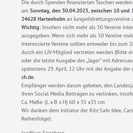
Die durch Spenden finanzierten Taschen werden
am
Sonntag, den 30.04.2023, zwischen 10 und 
24628 Hartenholm
an Jungwildrettungsvereine
Wichtig:
Insofern nicht mehr als 50 Vereine Int
ausgegeben. Wenn sich mehr als 50 Vereine meld
Interessierte Vereine sollten entweder bis zum 2
durch ein LJV-Mitglied vertreten werden (Bitte 
oder die letzte Ausgabe des „Jäger“ mit Adressa
spätestens 29. April, 12 Uhr mit der Angabe de
sh.de
.
Empfänger werden darum gebeten, den Landesjag
ihren Social Media Beiträgen zu verlinken, inso
Ca. Maße: (L x B x H) 60 x 35 x35 cm
Wir danken dem Initiator der Kitz-Safe Idee, Ca
Reihenfolge):
Jagdkurs Segeberg