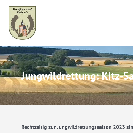
Skip
to
content
Jungwildrettung: Kitz-Sa
Rechtzeitig zur Jungwildrettungssaison 2023 sin