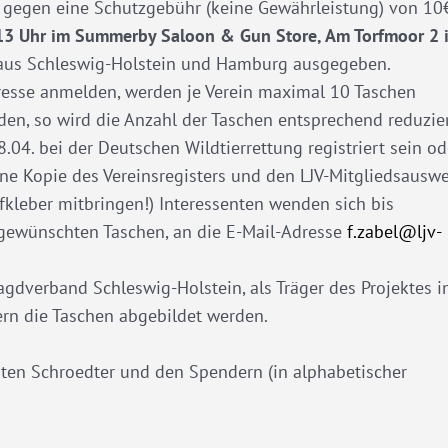
 gegen eine Schutzgebühr (keine Gewährleistung) von 10
13 Uhr im Summerby Saloon & Gun Store, Am Torfmoor 2 
 aus Schleswig-Holstein und Hamburg ausgegeben.
eresse anmelden, werden je Verein maximal 10 Taschen
en, so wird die Anzahl der Taschen entsprechend reduzier
8.04. bei der Deutschen Wildtierrettung registriert sein od
eine Kopie des Vereinsregisters und den LJV-Mitgliedsauswe
ufkleber mitbringen!) Interessenten wenden sich bis
r gewünschten Taschen, an die E-Mail-Adresse
f.zabel@ljv-
dverband Schleswig-Holstein, als Träger des Projektes i
fern die Taschen abgebildet werden.
rsten Schroedter und den Spendern (in alphabetischer