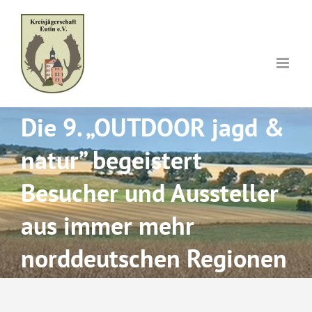
Skip
to
content
Die 9. „OUTDOOR jagd &
natur” begeistert
Besucher und Aussteller
aus immer mehr
norddeutschen Regionen