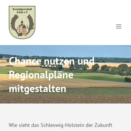
Skip
to
content
Chance nutzen und
Regionalpläne
mitgestalten
Wie sieht das Schleswig-Holstein der Zukunft