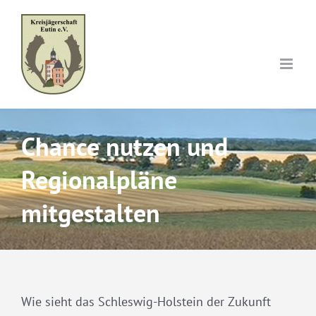
Skip
to
content
Chance nutzen und
Regionalpläne
mitgestalten
Wie sieht das Schleswig-Holstein der Zukunft