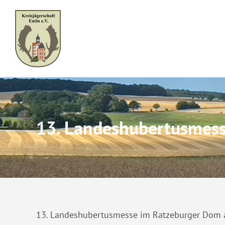
Skip
to
content
13. Landeshubertusmes
13. Landeshubertusmesse im Ratzeburger Dom