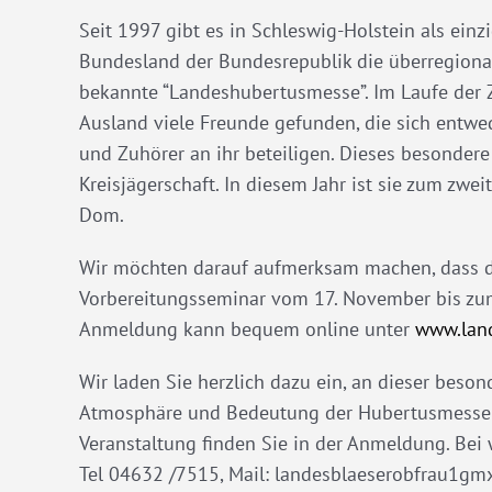
Seit 1997 gibt es in Schleswig-Holstein als einz
Bundesland der Bundesrepublik die überregiona
bekannte “Landeshubertusmesse”. Im Laufe der Z
Ausland viele Freunde gefunden, die sich entwed
und Zuhörer an ihr beteiligen. Dieses besondere 
Kreisjägerschaft. In diesem Jahr ist sie zum zw
Dom.
Wir möchten darauf aufmerksam machen, dass 
Vorbereitungsseminar vom 17. November bis zum
Anmeldung kann bequem online unter
www.land
Wir laden Sie herzlich dazu ein, an dieser beso
Atmosphäre und Bedeutung der Hubertusmesse in
Veranstaltung finden Sie in der Anmeldung. Bei
Tel 04632 /7515, Mail: landesblaeserobfrau1gmx